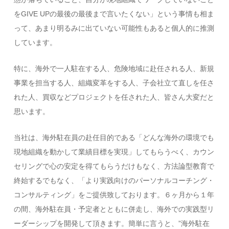
をGIVE UPの最後の最後まで言いたくない」という事情も相ま
って、あまり明るみに出ていない可能性もあると個人的に推測
しています。
特に、海外で一人駐在する人、危険地域に赴任される人、新規
事業を担当する人、組織変革をする人、子会社立て直しを任さ
れた人、買収などプロジェクトを任された人、皆さん大変だと
思います。
当社は、海外駐在員の赴任目的である「どんな海外の環境でも
現地組織を動かして業績目標を実現」してもらうべく、カウン
セリングで心の安定を得てもらうだけもなく、方法論型教育で
終始するでもなく、「より実践向けのパーソナルコーチング・
コンサルティング」をご提供致しております。６ヶ月から１年
の間、海外駐在員・予定者とともに併走し、海外での実践型リ
ーダーシップを開発して頂きます。簡単に言うと、”海外駐在