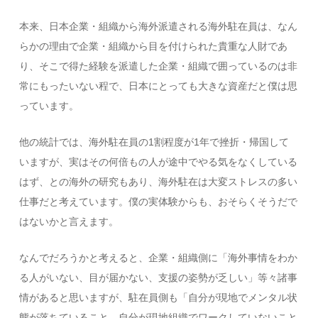
本来、日本企業・組織から海外派遣される海外駐在員は、なん
らかの理由で企業・組織から目を付けられた貴重な人財であ
り、そこで得た経験を派遣した企業・組織で囲っているのは非
常にもったいない程で、日本にとっても大きな資産だと僕は思
っています。
他の統計では、海外駐在員の1割程度が1年で挫折・帰国して
いますが、実はその何倍もの人が途中でやる気をなくしている
はず、との海外の研究もあり、海外駐在は大変ストレスの多い
仕事だと考えています。僕の実体験からも、おそらくそうだで
はないかと言えます。
なんでだろうかと考えると、企業・組織側に「海外事情をわか
る人がいない、目が届かない、支援の姿勢が乏しい」等々諸事
情があると思いますが、駐在員側も「自分が現地でメンタル状
態が落ちていること、自分が現地組織でワークしていないこと