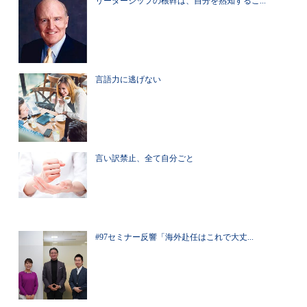
リーダーシップの根幹は、自分を熟知するこ...
言語力に逃げない
言い訳禁止、全て自分ごと
#97セミナー反響「海外赴任はこれで大丈...