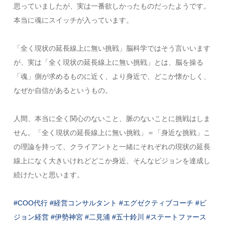
思っていましたが、実は一番欲しかったものだったようです。
本当に魂にスイッチが入っています。
「全く現状の延長線上に無い挑戦」脳科学ではそう言いいます
が、実は「全く現状の延長線上に無い挑戦」とは、脳を操る
「魂」側が求めるものに近く、より身近で、どこか懐かしく、
なぜか自信があるというもの。
人間、本当に全く関心のないこと、脈のないことに挑戦はしま
せん。「全く現状の延長線上に無い挑戦」＝「身近な挑戦」こ
の理論を持って、クライアントと一緒にそれぞれの現状の延長
線上になく大きいけれどどこか身近、そんなビジョンを達成し
続けたいと思います。
#COO代行
#経営コンサルタント
#エグゼクティブコーチ
#ビ
ジョン経営
#伊勢神宮
#二見浦
#五十鈴川
#ステートファース