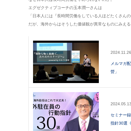
エグゼクティブコーチの玉本潤一さんは
「日本人には『長時間労働をしている人ほどたくさんの
だが、海外からはそうした価値観が異常なものにみえる
2024.11.2
メルマガ配
營」
2024.05.1
セミナー録
指針30選