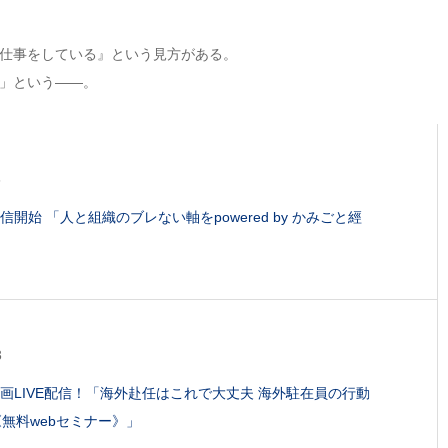
仕事をしている』という見方がある。
」という――。
6
信開始 「人と組織のブレない軸をpowered by かみごと經
3
画LIVE配信！「海外赴任はこれで大丈夫 海外駐在員の行動
《無料webセミナー》」