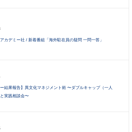
8
アカデミー社 / 新着番組「海外駐在員の疑問 一問一答」
4
ー結果報告】異文化マネジメント術 〜ダブルキャップ（一人
と実践相談会〜
5