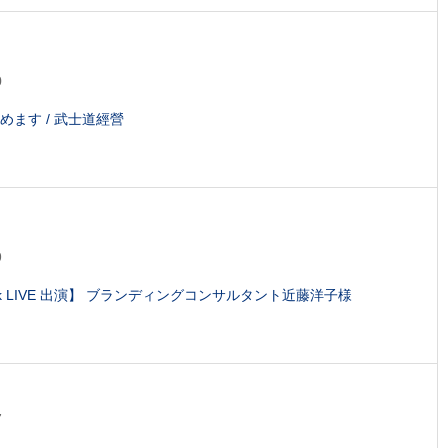
0
めます / 武士道經營
9
ook LIVE 出演】 ブランディングコンサルタント近藤洋子様
7