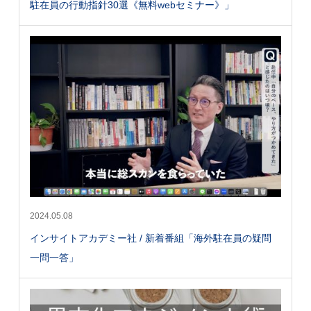
駐在員の行動指針30選《無料webセミナー》」
2024.05.08
インサイトアカデミー社 / 新着番組「海外駐在員の疑問
一問一答」