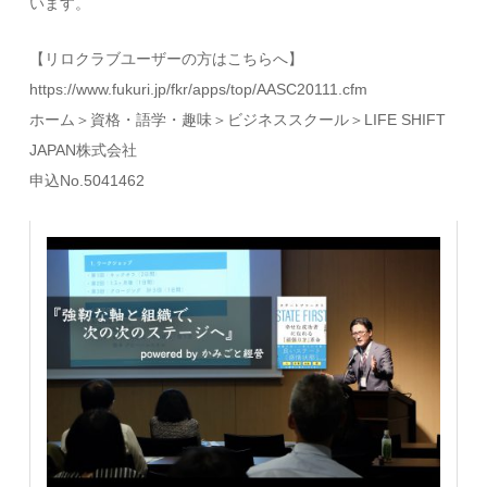
います。
【リロクラブユーザーの方はこちらへ】
https://www.fukuri.jp/fkr/apps/top/AASC20111.cfm
ホーム＞資格・語学・趣味＞ビジネススクール＞LIFE SHIFT
JAPAN株式会社
申込No.5041462