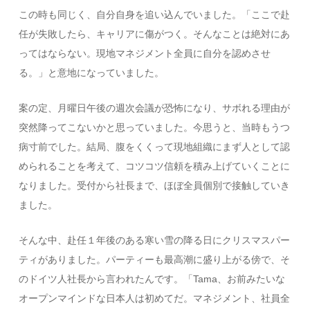
この時も同じく、自分自身を追い込んでいました。「ここで赴
任が失敗したら、キャリアに傷がつく。そんなことは絶対にあ
ってはならない。現地マネジメント全員に自分を認めさせ
る。」と意地になっていました。
案の定、月曜日午後の週次会議が恐怖になり、サボれる理由が
突然降ってこないかと思っていました。今思うと、当時もうつ
病寸前でした。結局、腹をくくって現地組織にまず人として認
められることを考えて、コツコツ信頼を積み上げていくことに
なりました。受付から社長まで、ほぼ全員個別で接触していき
ました。
そんな中、赴任１年後のある寒い雪の降る日にクリスマスパー
ティがありました。パーティーも最高潮に盛り上がる傍で、そ
のドイツ人社長から言われたんです。「Tama、お前みたいな
オープンマインドな日本人は初めてだ。マネジメント、社員全