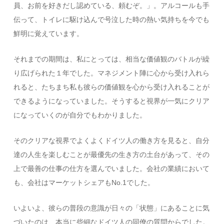
員、お前を好きだし認めている、頼むぞ。」。アルコールも手
伝って、トイレに駆け込んで号泣した時の熱い気持ちを今でも
鮮明に覚えています。
それまでの期間は、私にとっては、相当な価値観のバトルが繰
り広げられた１年でした。マネジメント陣に心から受け入れら
れると、たちまち私も彼らの価値観を心から受け入れることが
できるようになっていました。そうすると視界が一気にクリア
になっていくのが自分でもわかりました。
そのクリアな視界でよくよくドイツ人の働き方を見ると、自分
達の人生を楽しむことが最優先の生き方の土台があって、その
上で最善の仕事の仕方を選んでいました。会社の業績において
も、会社はマーケットシェアもNo.1でした。
いよいよ、彼らの普段の意識が日々の「状態」にあることに気
づいたのは、本当に些細なドイツ人の同僚の質問からでした。