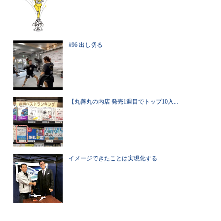
#96 出し切る
【丸善丸の内店 発売1週目でトップ10入...
イメージできたことは実現化する