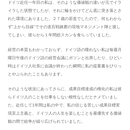
ドイツ赴任一年目の私は、そのような価値観の違いが元でイラ
イラした状態でしたが、それに輪をかけてどん底に突き落とさ
れた環境にありました。２７歳の若造でしたので、何もわから
ず”上から目線”でその道百戦錬磨の現地マネジメント陣と接し
てしまい、彼らから１年間総スカンを食らっていました。
経営の本質もわかっておらず、ドイツ語の喋れない私は毎週月
曜日午後のドイツ語の経営会議にポツンと出席したり、ひどい
時はドイツ人社長に会議が終わった瞬間に私の提案書をびりっ
とやぶられたこともあります。
そのような状況にあってさらに、成果目標達成の権化の私は彼
らドイツ人のことを仕事をしない根性なしだとナメていまし
た。赴任して1年間は私の中で、私の信じる苦しい成果目標実
現至上主義と、ドイツ人の人生を楽しむことを最優先する価値
観の間で紛争が繰り広げられていました。