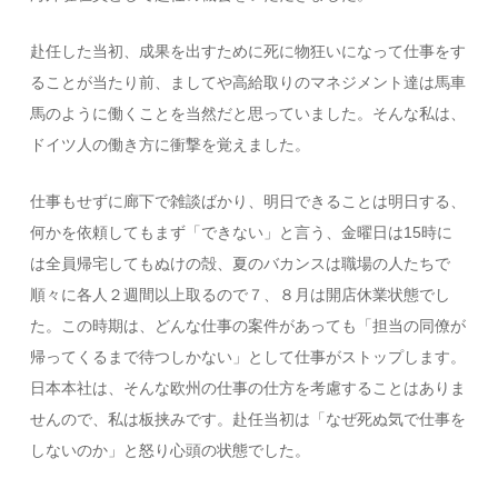
赴任した当初、成果を出すために死に物狂いになって仕事をす
ることが当たり前、ましてや高給取りのマネジメント達は馬車
馬のように働くことを当然だと思っていました。そんな私は、
ドイツ人の働き方に衝撃を覚えました。
仕事もせずに廊下で雑談ばかり、明日できることは明日する、
何かを依頼してもまず「できない」と言う、金曜日は15時に
は全員帰宅してもぬけの殻、夏のバカンスは職場の人たちで
順々に各人２週間以上取るので７、８月は開店休業状態でし
た。この時期は、どんな仕事の案件があっても「担当の同僚が
帰ってくるまで待つしかない」として仕事がストップします。
日本本社は、そんな欧州の仕事の仕方を考慮することはありま
せんので、私は板挟みです。赴任当初は「なぜ死ぬ気で仕事を
しないのか」と怒り心頭の状態でした。