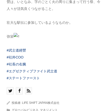
營は、いとなみ、字のごとく火の周りに集まって行う祭、今
人々が活気良くつながること。
壮大な駅伝に参加しているようなものか。
弥栄
#武士道經營
#社外COO
#社長の右腕
#エグゼクティブファイト武士道
#ステートファースト
投稿者:
LIFE SHIFT JAPAN株式会社
グローバルビジネス
,
マネジメント